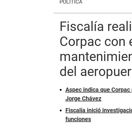
POLÍTICA
Fiscalía rea
Corpac con 
mantenimient
del aeropuer
Aspec indica que Corpac p
Jorge Chávez
Fiscalía inició investigac
funciones