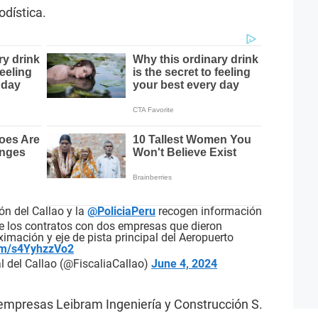
odística.
ón del Callao y la
@PoliciaPeru
recogen información
re los contratos con dos empresas que dieron
imación y eje de pista principal del Aeropuerto
com/s4YyhzzVo2
cal del Callao (@FiscaliaCallao)
June 4, 2024
 empresas Leibram Ingeniería y Construcción S.