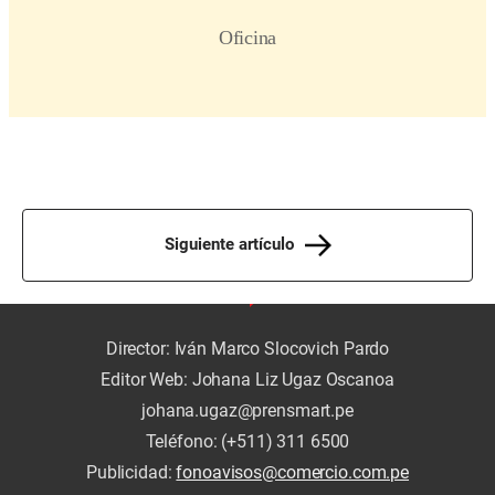
Siguiente artículo
Director: Iván Marco Slocovich Pardo
Editor Web: Johana Liz Ugaz Oscanoa
johana.ugaz@prensmart.pe
Teléfono: (+511) 311 6500
Publicidad:
fonoavisos@comercio.com.pe