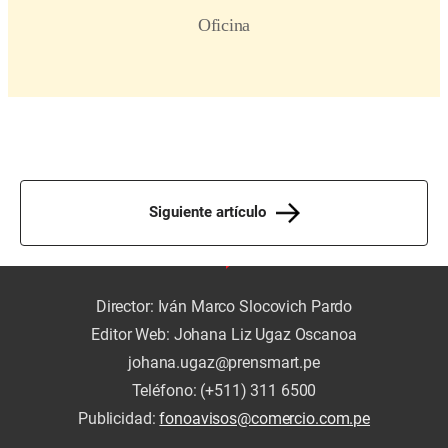
Siguiente artículo
Director: Iván Marco Slocovich Pardo
Editor Web: Johana Liz Ugaz Oscanoa
johana.ugaz@prensmart.pe
Teléfono: (+511) 311 6500
Publicidad:
fonoavisos@comercio.com.pe