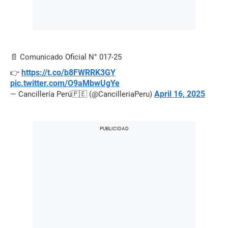
📄 Comunicado Oficial N° 017-25
https://t.co/b8FWRRK3GY
👉
pic.twitter.com/O9aMbwUgYe
April 16, 2025
— Cancillería Perú🇵🇪 (@CancilleriaPeru)