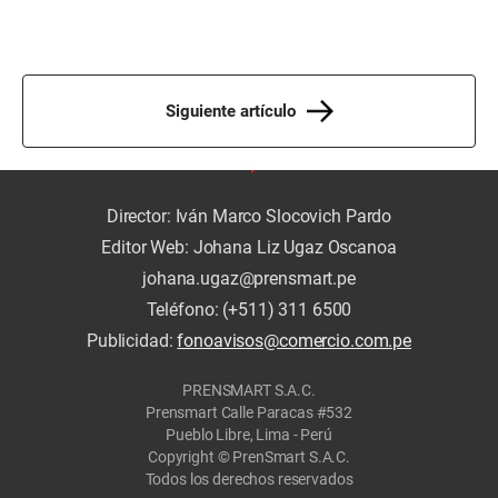
Siguiente artículo
Director: Iván Marco Slocovich Pardo
Editor Web: Johana Liz Ugaz Oscanoa
johana.ugaz@prensmart.pe
Teléfono: (+511) 311 6500
Publicidad:
fonoavisos@comercio.com.pe
PRENSMART S.A.C.
Prensmart Calle Paracas #532
Pueblo Libre, Lima - Perú
Copyright © PrenSmart S.A.C.
Todos los derechos reservados