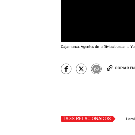
0
Cajamarca: Agentes de la Diviac buscan a Ye
s
e
c
o
n
COPIAR E
d
s
o
f
0
s
e
c
o
n
TAGS RELACIONADOS
Harol
d
s
V