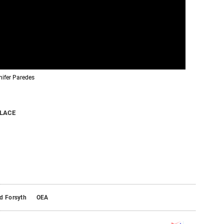
nifer Paredes
NLACE
d Forsyth
OEA