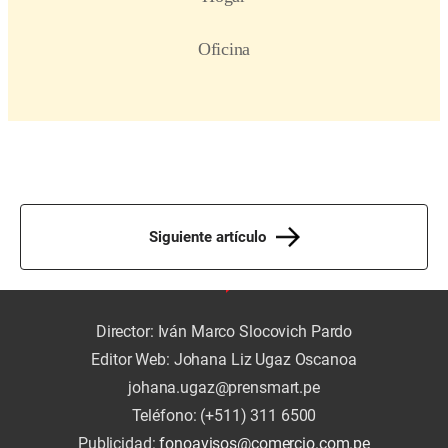
Siguiente artículo
Director: Iván Marco Slocovich Pardo
Editor Web: Johana Liz Ugaz Oscanoa
johana.ugaz@prensmart.pe
Teléfono: (+511) 311 6500
Publicidad:
fonoavisos@comercio.com.pe