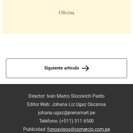
Siguiente artículo
Director: Iván Marco Slocovich Pardo
Editor Web: Johana Liz Ugaz Oscanoa
johana.ugaz@prensmart.pe
Teléfono: (+511) 311 6500
Publicidad:
fonoavisos@comercio.com.pe