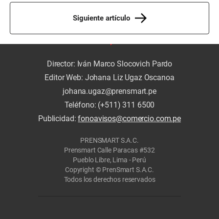
Siguiente artículo
Director: Iván Marco Slocovich Pardo
Editor Web: Johana Liz Ugaz Oscanoa
johana.ugaz@prensmart.pe
Teléfono: (+511) 311 6500
Publicidad:
fonoavisos@comercio.com.pe
PRENSMART S.A.C.
Prensmart Calle Paracas #532
Pueblo Libre, Lima - Perú
Copyright © PrenSmart S.A.C.
Todos los derechos reservados