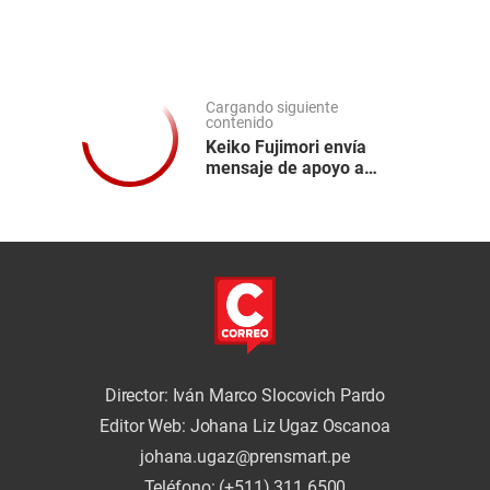
Cargando siguiente
contenido
Keiko Fujimori envía
mensaje de apoyo a
Colombia tras terremoto:
“El Perú está con
ustedes”
Director: Iván Marco Slocovich Pardo
Editor Web: Johana Liz Ugaz Oscanoa
johana.ugaz@prensmart.pe
Teléfono: (+511) 311 6500