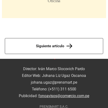
Siguiente artículo
Director: Iván Marco Slocovich Pardo
Editor Web: Johana Liz Ugaz Oscanoa
johana.ugaz@prensmart.pe
Teléfono: (+511) 311 6500
Publicidad:
fonoavisos@comercio.com.pe
PRENSMART S.A.C.