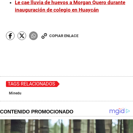
Le cae lluvia de huevos a Morgan Quero durante
inauguración de colegio en Huaycán
COPIAR ENLACE
TAGS RELACIONADOS
Minedu