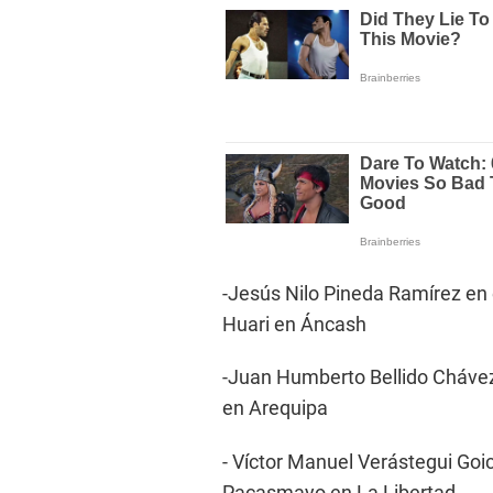
-Jesús Nilo Pineda Ramírez en e
Huari en Áncash
-Juan Humberto Bellido Chávez 
en Arequipa
- Víctor Manuel Verástegui Goic
Pacasmayo en La Libertad