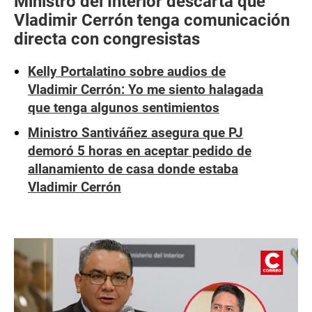
Ministro del Interior descarta que
Vladimir Cerrón tenga comunicación
directa con congresistas
Kelly Portalatino sobre audios de
Vladimir Cerrón: Yo me siento halagada
que tenga algunos sentimientos
Ministro Santiváñez asegura que PJ
demoró 5 horas en aceptar pedido de
allanamiento de casa donde estaba
Vladimir
Cerrón