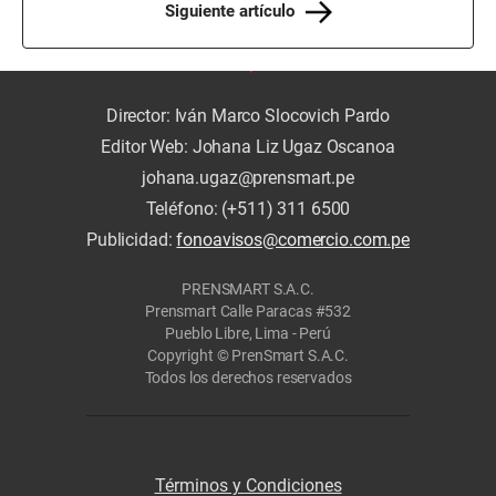
Siguiente artículo
Director: Iván Marco Slocovich Pardo
Editor Web: Johana Liz Ugaz Oscanoa
johana.ugaz@prensmart.pe
Teléfono: (+511) 311 6500
Publicidad:
fonoavisos@comercio.com.pe
PRENSMART S.A.C.
Prensmart Calle Paracas #532
Pueblo Libre, Lima - Perú
Copyright © PrenSmart S.A.C.
Todos los derechos reservados
Términos y Condiciones