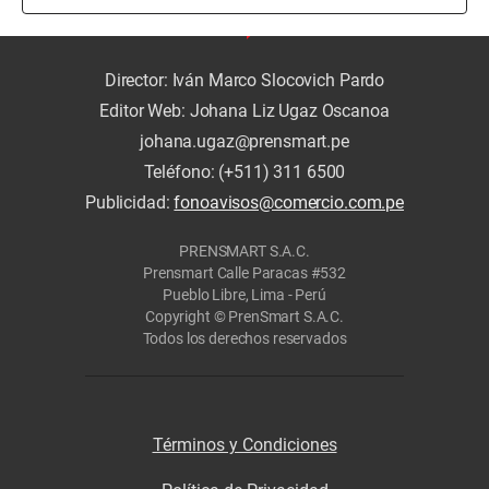
Director: Iván Marco Slocovich Pardo
Editor Web: Johana Liz Ugaz Oscanoa
johana.ugaz@prensmart.pe
Teléfono: (+511) 311 6500
Publicidad:
fonoavisos@comercio.com.pe
PRENSMART S.A.C.
Prensmart Calle Paracas #532
Pueblo Libre, Lima - Perú
Copyright © PrenSmart S.A.C.
Todos los derechos reservados
Términos y Condiciones