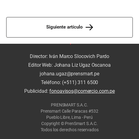
Siguiente artículo
Director: Iván Marco Slocovich Pardo
Editor Web: Johana Liz Ugaz Oscanoa
johana.ugaz@prensmart.pe
Teléfono: (+511) 311 6500
Publicidad:
fonoavisos@comercio.com.pe
PRENSMART S.A.C.
Prensmart Calle Paracas #532
Pueblo Libre, Lima - Perú
Copyright © PrenSmart S.A.C.
Todos los derechos reservados