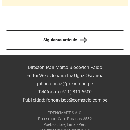
Siguiente artículo
Director: Iván Marco Slocovich Pardo
Editor Web: Johana Liz Ugaz Oscanoa
johana.ugaz@prensmart.pe
Teléfono: (+511) 311 6500
Publicidad:
fonoavisos@comercio.com.pe
PRENSMART S.A.C.
Prensmart Calle Paracas #532
Pueblo Libre, Lima - Perú