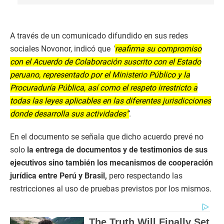
A través de un comunicado difundido en sus redes
sociales Novonor, indicó que
"
reafirma su compromiso
con el Acuerdo de Colaboración suscrito con el Estado
peruano, representado por el Ministerio Público y la
Procuraduría Pública, así como el respeto irrestricto a
todas las leyes aplicables en las diferentes jurisdicciones
donde desarrolla sus actividades”
.
En el documento se señala que dicho acuerdo prevé no
solo
la entrega de documentos y de testimonios de sus
ejecutivos sino también los mecanismos de cooperación
jurídica entre Perú y Brasil,
pero respectando las
restricciones al uso de pruebas previstos por los mismos.