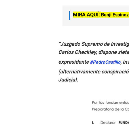
MIRA AQUÍ:
Benji Espino
“Juzgado Supremo de Investiga
Carlos Checkley, dispone siet
expresidente
, i
#PedroCastillo
(alternativamente conspiración
Judicial.