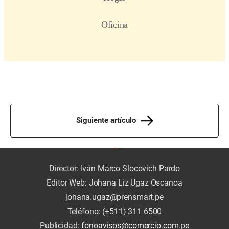
Siguiente artículo
Director: Iván Marco Slocovich Pardo
Editor Web: Johana Liz Ugaz Oscanoa
johana.ugaz@prensmart.pe
Teléfono: (+511) 311 6500
Publicidad:
fonoavisos@comercio.com.pe