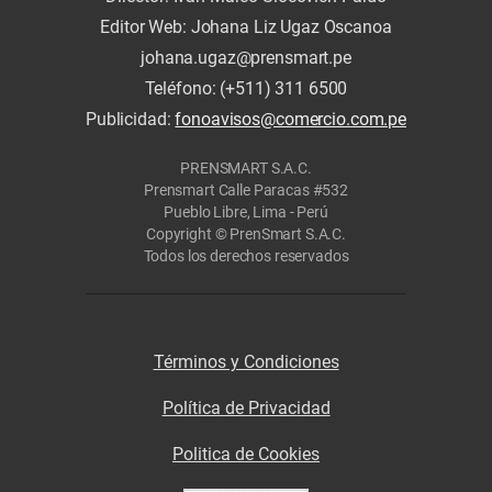
Editor Web: Johana Liz Ugaz Oscanoa
johana.ugaz@prensmart.pe
Teléfono: (+511) 311 6500
Publicidad:
fonoavisos@comercio.com.pe
PRENSMART S.A.C.
Prensmart Calle Paracas #532
Pueblo Libre, Lima - Perú
Copyright © PrenSmart S.A.C.
Todos los derechos reservados
Términos y Condiciones
Política de Privacidad
Politica de Cookies