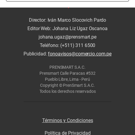
Director: Iván Marco Slocovich Pardo
Editor Web: Johana Liz Ugaz Oscanoa
johana.ugaz@prensmart.pe
Teléfono: (+511) 311 6500
Publicidad:
fonoavisos@comercio.com.pe
PRENSMART S.A.C.
Prensmart Calle Paracas #532
Pueblo Libre, Lima - Perú
Copyright © PrenSmart S.A.C.
Todos los derechos reservados
Términos y Condiciones
Política de Privacidad