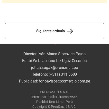
Siguiente artículo
Director: Iván Marco Slocovich Pardo
Editor Web: Johana Liz Ugaz Oscanoa
johana.ugaz@prensmart.pe
Teléfono: (+511) 311 6500
Publicidad:
fonoavisos@comercio.com.pe
PRENSMART S.A.C.
Prensmart Calle Paracas #532
Pueblo Libre, Lima - Perú
Copyright © PrenSmart S.A.C.