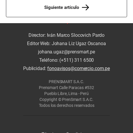
Siguiente artículo
Director: Iván Marco Slocovich Pardo
Editor Web: Johana Liz Ugaz Oscanoa
johana.ugaz@prensmart.pe
Teléfono: (+511) 311 6500
Publicidad:
fonoavisos@comercio.com.pe
PRENSMART S.A.C.
Prensmart Calle Paracas #532
Pueblo Libre, Lima - Perú
Copyright © PrenSmart S.A.C.
Todos los derechos reservados