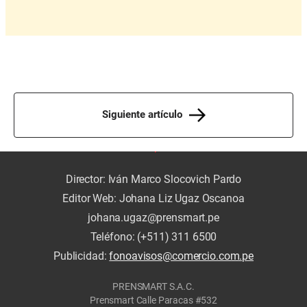
Siguiente artículo
Director: Iván Marco Slocovich Pardo
Editor Web: Johana Liz Ugaz Oscanoa
johana.ugaz@prensmart.pe
Teléfono: (+511) 311 6500
Publicidad:
fonoavisos@comercio.com.pe
PRENSMART S.A.C.
Prensmart Calle Paracas #532