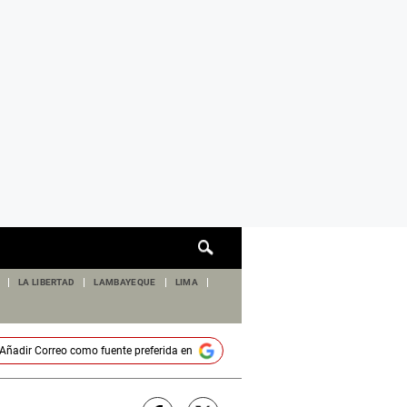
Cuadro
de
búsqueda
LA LIBERTAD
LAMBAYEQUE
LIMA
Añadir
Correo
como fuente preferida en