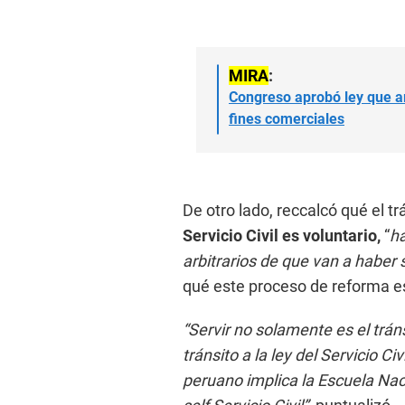
MIRA
:
Congreso aprobó ley que a
fines comerciales
De otro lado, reccalcó qué el tr
Servicio Civil es voluntario,
“
ha
arbitrarios de que van a haber s
qué este proceso de reforma e
“Servir no solamente es el trá
tránsito a la ley del Servicio Civi
peruano implica la Escuela Naci