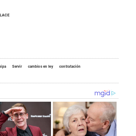
NLACE
uipa
Servir
cambios en ley
contratación