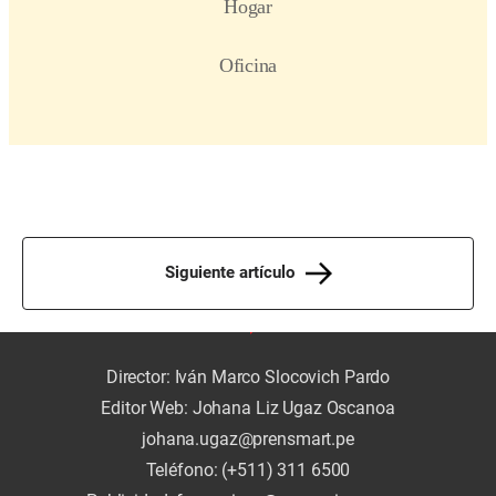
Siguiente artículo
Director: Iván Marco Slocovich Pardo
Editor Web: Johana Liz Ugaz Oscanoa
johana.ugaz@prensmart.pe
Teléfono: (+511) 311 6500