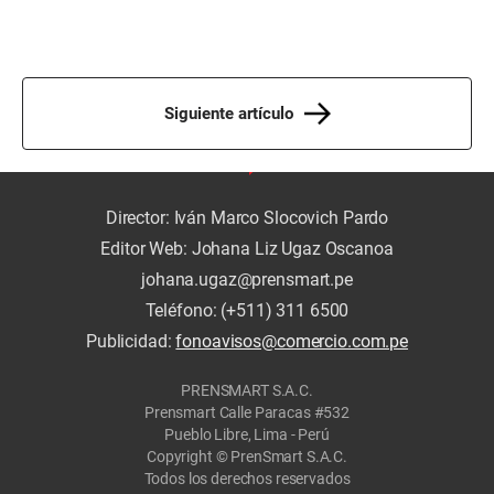
Siguiente artículo
Director: Iván Marco Slocovich Pardo
Editor Web: Johana Liz Ugaz Oscanoa
johana.ugaz@prensmart.pe
Teléfono: (+511) 311 6500
Publicidad:
fonoavisos@comercio.com.pe
PRENSMART S.A.C.
Prensmart Calle Paracas #532
Pueblo Libre, Lima - Perú
Copyright © PrenSmart S.A.C.
Todos los derechos reservados