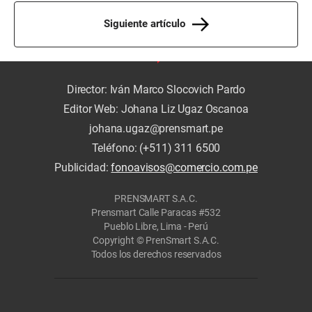
Siguiente artículo
Director: Iván Marco Slocovich Pardo
Editor Web: Johana Liz Ugaz Oscanoa
johana.ugaz@prensmart.pe
Teléfono: (+511) 311 6500
Publicidad:
fonoavisos@comercio.com.pe
PRENSMART S.A.C.
Prensmart Calle Paracas #532
Pueblo Libre, Lima - Perú
Copyright © PrenSmart S.A.C.
Todos los derechos reservados