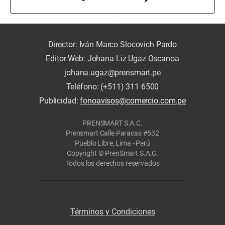
Director: Iván Marco Slocovich Pardo
Editor Web: Johana Liz Ugaz Oscanoa
johana.ugaz@prensmart.pe
Teléfono: (+511) 311 6500
Publicidad:
fonoavisos@comercio.com.pe
PRENSMART S.A.C.
Prensmart Calle Paracas #532
Pueblo Libre, Lima - Perú
Copyright © PrenSmart S.A.C.
Todos los derechos reservados
Términos y Condiciones