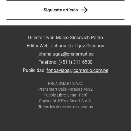
Siguiente artículo
Director: Iván Marco Slocovich Pardo
Editor Web: Johana Liz Ugaz Oscanoa
johana.ugaz@prensmart.pe
Teléfono: (+511) 311 6500
Publicidad:
fonoavisos@comercio.com.pe
PRENSMART S.A.C.
Prensmart Calle Paracas #532
Pueblo Libre, Lima - Perú
Copyright © PrenSmart S.A.C.
Todos los derechos reservados