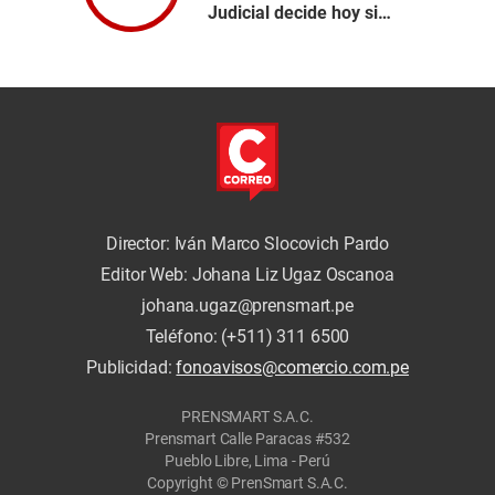
Judicial decide hoy si
anula condena de 15
años por lavado de
activos
Director: Iván Marco Slocovich Pardo
Editor Web: Johana Liz Ugaz Oscanoa
johana.ugaz@prensmart.pe
Teléfono: (+511) 311 6500
Publicidad:
fonoavisos@comercio.com.pe
PRENSMART S.A.C.
Prensmart Calle Paracas #532
Pueblo Libre, Lima - Perú
Copyright © PrenSmart S.A.C.