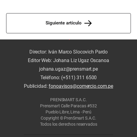
Siguiente artículo
Director: Iván Marco Slocovich Pardo
Editor Web: Johana Liz Ugaz Oscanoa
johana.ugaz@prensmart.pe
Teléfono: (+511) 311 6500
Publicidad:
fonoavisos@comercio.com.pe
PRENSMART S.A.C.
Prensmart Calle Paracas #532
Pueblo Libre, Lima - Perú
Copyright © PrenSmart S.A.C.
Todos los derechos reservados