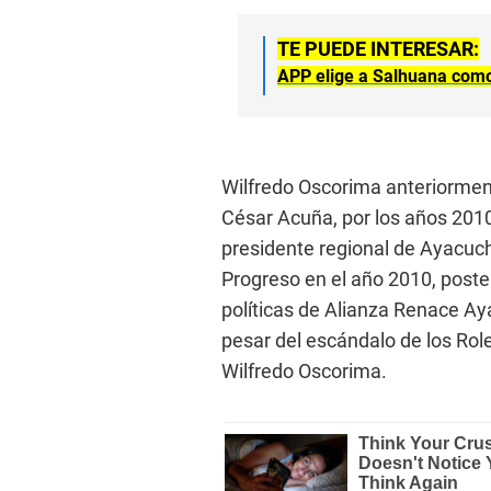
TE PUEDE INTERESAR:
APP elige a Salhuana como
Wilfredo Oscorima anteriormente
César Acuña, por los años 201
presidente regional de Ayacuch
Progreso en el año 2010, poster
políticas de Alianza Renace A
pesar del escándalo de los Role
Wilfredo Oscorima.