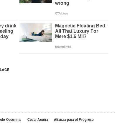
NLACE
redo Oscorima
César Acuña
Alianza para el Progreso