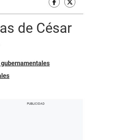
las de César
o
o gubernamentales
ales