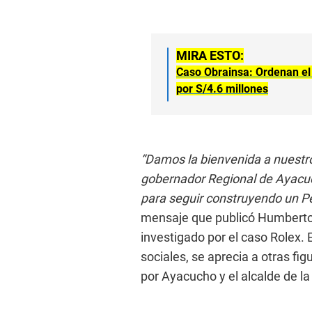
MIRA ESTO:
Caso Obrainsa: Ordenan el
por S/4.6 millones
“Damos la bienvenida a nuestro 
gobernador Regional de Ayacuc
para seguir construyendo un Per
mensaje que publicó Humberto 
investigado por el caso Rolex.
sociales, se aprecia a otras fi
por Ayacucho y el alcalde de l