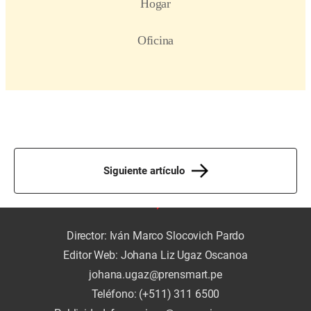
Siguiente artículo
Director: Iván Marco Slocovich Pardo
Editor Web: Johana Liz Ugaz Oscanoa
johana.ugaz@prensmart.pe
Teléfono: (+511) 311 6500