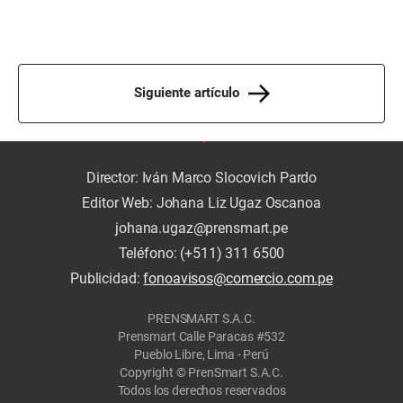
Siguiente artículo
Director: Iván Marco Slocovich Pardo
Editor Web: Johana Liz Ugaz Oscanoa
johana.ugaz@prensmart.pe
Teléfono: (+511) 311 6500
Publicidad:
fonoavisos@comercio.com.pe
PRENSMART S.A.C.
Prensmart Calle Paracas #532
Pueblo Libre, Lima - Perú
Copyright © PrenSmart S.A.C.
Todos los derechos reservados