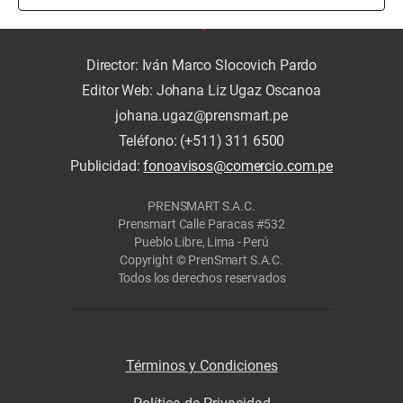
Director: Iván Marco Slocovich Pardo
Editor Web: Johana Liz Ugaz Oscanoa
johana.ugaz@prensmart.pe
Teléfono: (+511) 311 6500
Publicidad:
fonoavisos@comercio.com.pe
PRENSMART S.A.C.
Prensmart Calle Paracas #532
Pueblo Libre, Lima - Perú
Copyright © PrenSmart S.A.C.
Todos los derechos reservados
Términos y Condiciones