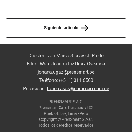
Siguiente artículo
Director: Iván Marco Slocovich Pardo
Editor Web: Johana Liz Ugaz Oscanoa
johana.ugaz@prensmart.pe
Teléfono: (+511) 311 6500
Publicidad:
fonoavisos@comercio.com.pe
PRENSMART S.A.C.
Prensmart Calle Paracas #532
Pueblo Libre, Lima - Perú
Copyright © PrenSmart S.A.C.
Todos los derechos reservados