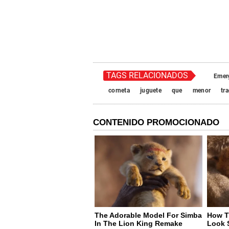
TAGS RELACIONADOS
Emerg
corneta
juguete
que
menor
tr