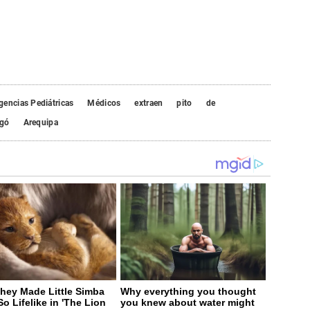
encias Pediátricas
Médicos
extraen
pito
de
agó
Arequipa