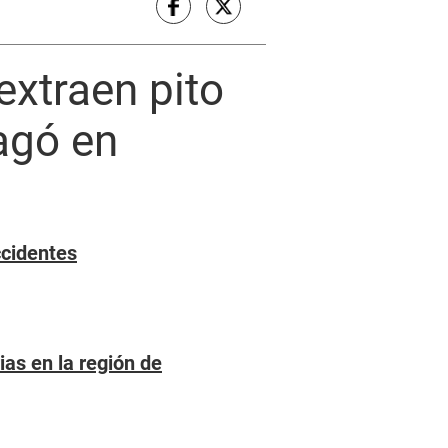
xtraen pito
agó en
ccidentes
ias en la región de