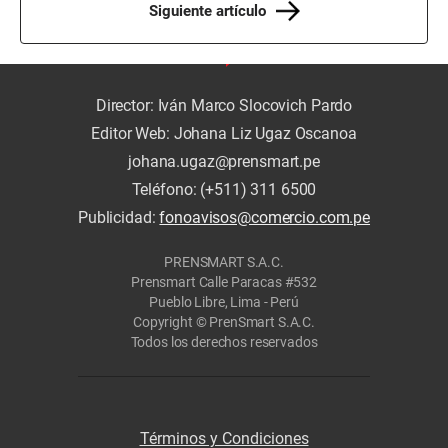
Siguiente artículo
Director: Iván Marco Slocovich Pardo
Editor Web: Johana Liz Ugaz Oscanoa
johana.ugaz@prensmart.pe
Teléfono: (+511) 311 6500
Publicidad:
fonoavisos@comercio.com.pe
PRENSMART S.A.C.
Prensmart Calle Paracas #532
Pueblo Libre, Lima - Perú
Copyright © PrenSmart S.A.C.
Todos los derechos reservados
Términos y Condiciones