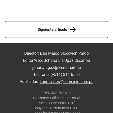
Siguiente artículo
Director: Iván Marco Slocovich Pardo
Editor Web: Johana Liz Ugaz Oscanoa
johana.ugaz@prensmart.pe
Teléfono: (+511) 311 6500
Publicidad:
fonoavisos@comercio.com.pe
PRENSMART S.A.C.
Prensmart Calle Paracas #532
Pueblo Libre, Lima - Perú
Copyright © PrenSmart S.A.C.
Todos los derechos reservados