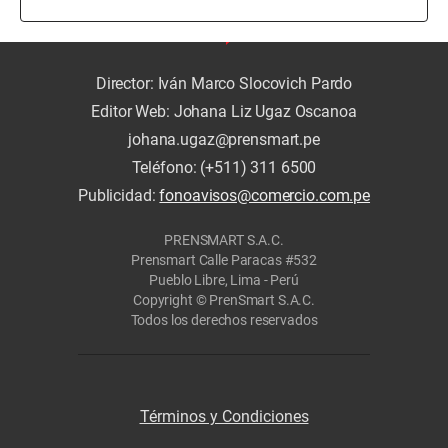
Director: Iván Marco Slocovich Pardo
Editor Web: Johana Liz Ugaz Oscanoa
johana.ugaz@prensmart.pe
Teléfono: (+511) 311 6500
Publicidad:
fonoavisos@comercio.com.pe
PRENSMART S.A.C.
Prensmart Calle Paracas #532
Pueblo Libre, Lima - Perú
Copyright © PrenSmart S.A.C.
Todos los derechos reservados
Términos y Condiciones