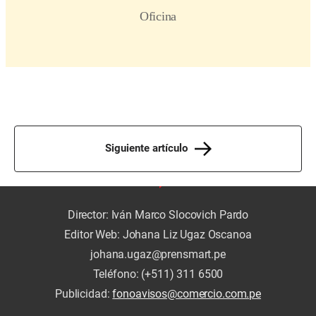
Siguiente artículo
Director: Iván Marco Slocovich Pardo
Editor Web: Johana Liz Ugaz Oscanoa
johana.ugaz@prensmart.pe
Teléfono: (+511) 311 6500
Publicidad:
fonoavisos@comercio.com.pe