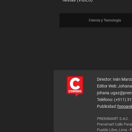
fiestas (VIDEO)
Ciencia y Tecnología
Director: Iván Marc
Editor Web: Johana
johana.ugaz@pren
Teléfono: (+511) 3
Publicidad:
fonoav
PRENSMART S.A.C.
Prensmart Calle Par
Pueblo Libre, Lima - 