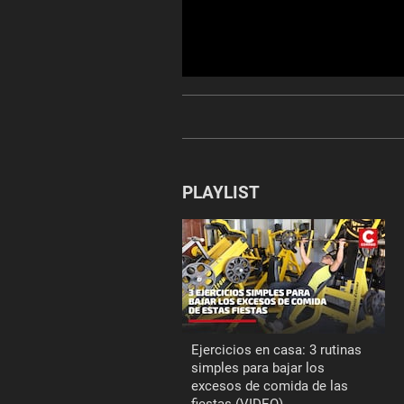
0
seconds
of
0
seconds
Volume
90%
PLAYLIST
Ejercicios en casa: 3 rutinas
simples para bajar los
excesos de comida de las