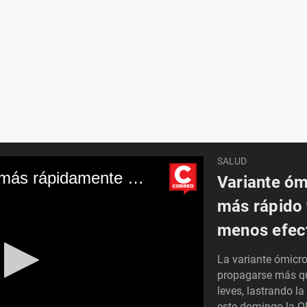
SALUD
Ómicron se propaga más rápidamente y las vacunas son menos efectivas, dice OMS
Variante óm
más rápido 
menos efect
La variante ómicro
propagarse más qu
leves, lastrando l
este domingo la O