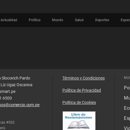
Actualidad
Política
Mundo
Salud
Deportes
Espec
NU
o Slocovich Pardo
Términos y Condiciones
 Liz Ugaz Oscanoa
Pol
Política de Privacidad
smart.pe
Mu
11 6500
Politica de Cookies
isos@comercio.com.pe
Ec
Es
acas #532
Perú
Vi