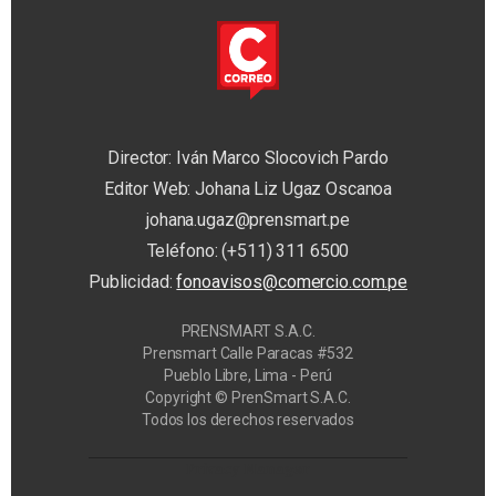
Director: Iván Marco Slocovich Pardo
Editor Web: Johana Liz Ugaz Oscanoa
johana.ugaz@prensmart.pe
Teléfono: (+511) 311 6500
Publicidad:
fonoavisos@comercio.com.pe
PRENSMART S.A.C.
Prensmart Calle Paracas #532
Pueblo Libre, Lima - Perú
Copyright © PrenSmart S.A.C.
Todos los derechos reservados
Privacy Manager