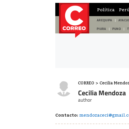
Política
Per
AREQUIPA
AYACU
PIURA
PUNO
CORREO
>
Cecilia Mendo
Cecilia Mendoza
author
Contacto:
mendozaceci@gmail.