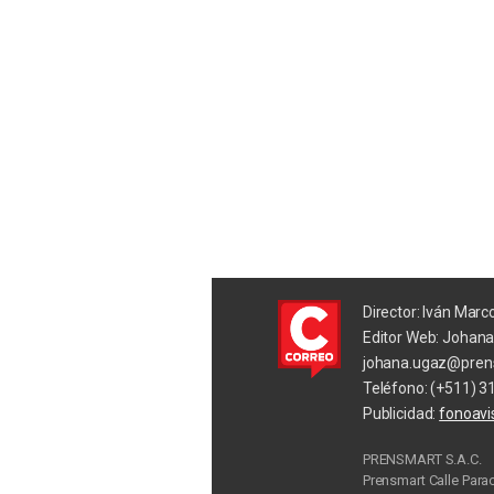
Director: Iván Marc
Editor Web: Johan
johana.ugaz@pren
Teléfono: (+511) 3
Publicidad:
fonoav
PRENSMART S.A.C.
Prensmart Calle Para