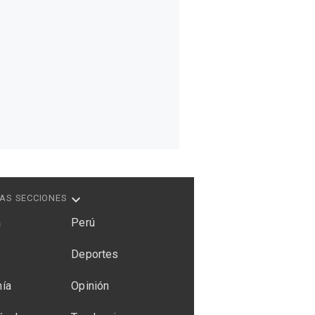
AS SECCIONES
a
Perú
Deportes
ía
Opinión