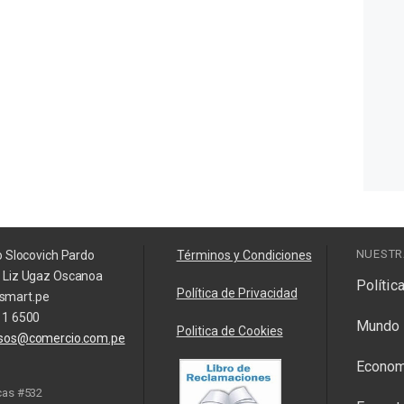
NUESTR
o Slocovich Pardo
Términos y Condiciones
a Liz Ugaz Oscanoa
Polític
Política de Privacidad
smart.pe
11 6500
Mundo
Politica de Cookies
isos@comercio.com.pe
Econom
cas #532