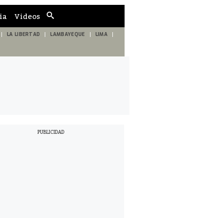
ia
Videos
Cuadro
de
búsqueda
LA LIBERTAD
LAMBAYEQUE
LIMA