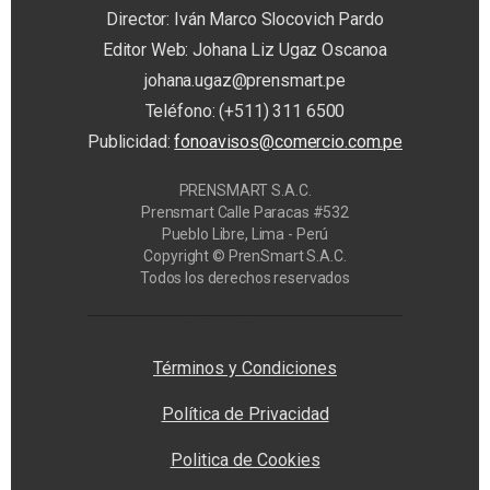
Director: Iván Marco Slocovich Pardo
Editor Web: Johana Liz Ugaz Oscanoa
johana.ugaz@prensmart.pe
Teléfono: (+511) 311 6500
Publicidad:
fonoavisos@comercio.com.pe
PRENSMART S.A.C.
Prensmart Calle Paracas #532
Pueblo Libre, Lima - Perú
Copyright © PrenSmart S.A.C.
Todos los derechos reservados
Privacy Manager
Términos y Condiciones
Política de Privacidad
Politica de Cookies