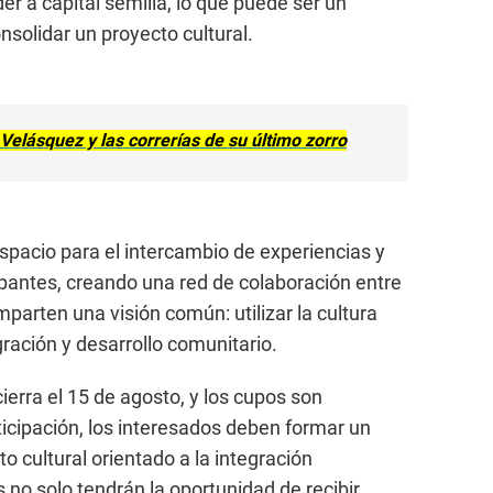
er a capital semilla, lo que puede ser un
onsolidar un proyecto cultural.
 Velásquez y las correrías de su último zorro
spacio para el intercambio de experiencias y
ipantes, creando una red de colaboración entre
parten una visión común: utilizar la cultura
ación y desarrollo comunitario.
cierra el 15 de agosto, y los cupos son
ticipación, los interesados deben formar un
 cultural orientado a la integración
 no solo tendrán la oportunidad de recibir