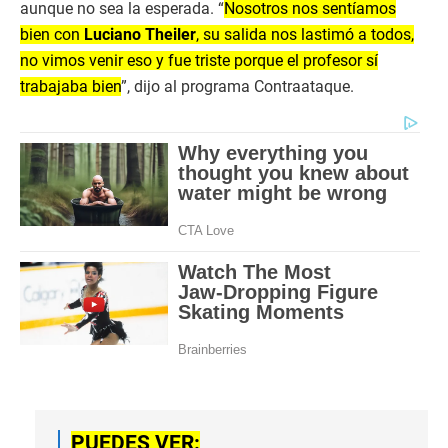
aunque no sea la esperada. “
Nosotros nos sentíamos
bien con
Luciano Theiler
, su salida nos lastimó a todos,
no vimos venir eso y fue triste porque el profesor sí
trabajaba bien
”, dijo al programa Contraataque.
PUEDES VER: