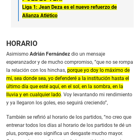
Liga 1: Jean Deza es el nuevo refuerzo de
Alianza Atlético
HORARIO
Asimismo
Adrián Fernández
dio un mensaje
esperanzador y de mucho compromiso, “que no se rompa
la relación con los hinchas,
porque yo doy lo máximo de
mí, sea donde sea, yo defenderé a la institución hasta el
último día que esté aquí, en el sol, en la sombra, en la
lluvia y en cualquier lado
. Voy levantando mi rendimiento
y ya llegaron los goles, eso seguirá creciendo”,
También se refirió al horario de los partidos, “no creo que
entrenar todos los días al horario de los partidos te dé un
plus, porque eso significa un desgaste mucho mayor.