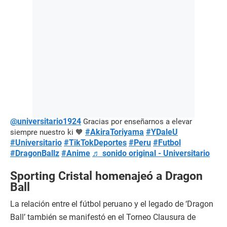
@universitario1924
Gracias por enseñarnos a elevar
#AkiraToriyama
#YDaleU
siempre nuestro ki 🧡
#Universitario
#TikTokDeportes
#Peru
#Futbol
#DragonBallz
#Anime
♬ sonido original - Universitario
Sporting Cristal homenajeó a Dragon
Ball
La relación entre el fútbol peruano y el legado de ‘Dragon
Ball’ también se manifestó en el Torneo Clausura de