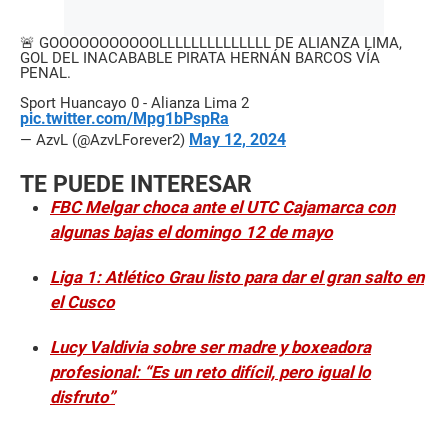
🚨 GOOOOOOOOOOOLLLLLLLLLLLLLL DE ALIANZA LIMA,
GOL DEL INACABABLE PIRATA HERNÁN BARCOS VÍA
PENAL.
Sport Huancayo 0 - Alianza Lima 2
pic.twitter.com/Mpg1bPspRa
May 12, 2024
— AzvL (@AzvLForever2)
TE PUEDE INTERESAR
FBC Melgar choca ante el UTC Cajamarca con
algunas bajas el domingo 12 de mayo
Liga 1: Atlético Grau listo para dar el gran salto en
el Cusco
Lucy Valdivia sobre ser madre y boxeadora
profesional: “Es un reto difícil, pero igual lo
disfruto”