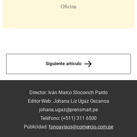
Siguiente artículo
Director: Iván Marco Slocovich Pardo
Editor Web: Johana Liz Ugaz Oscanoa
johana.ugaz@prensmart.pe
Teléfono: (+511) 311 6500
Publicidad:
fonoavisos@comercio.com.pe